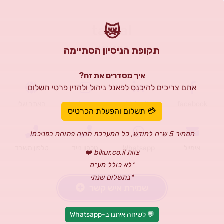
tal tal
😿
devops
תקופת הניסיון הסתיימה
איך מסדרים את זה?
אתם צריכים להיכנס לפאנל ניהול ולהזין פרטי תשלום
facebook
Linkedin
Instagram
האתר שלי
💳 תשלום והפעלת הכרטיס
המחיר 5 ש״ח לחודש, כל המערכת תהיה פתוחה בפניכם!
אימייל
Whatsapp
טלפון נייד
טלפון משרד
צוות bikur.co.il ❤️
*לא כולל מע״מ
*בתשלום שנתי
שמירת איש קשר
💬 לשיחה איתנו ב-Whatsapp