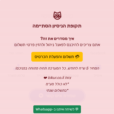
שחר ברושי
😿
מתכנת ראשי
תקופת הניסיון הסתיימה
איך מסדרים את זה?
אתם צריכים להיכנס לפאנל ניהול ולהזין פרטי תשלום
facebook
Linkedin
Instagram
האתר שלי
💳 תשלום והפעלת הכרטיס
המחיר 5 ש״ח לחודש, כל המערכת תהיה פתוחה בפניכם!
אימייל
Whatsapp
טלפון נייד
טלפון משרד
צוות bikur.co.il ❤️
*לא כולל מע״מ
*בתשלום שנתי
שמירת איש קשר
💬 לשיחה איתנו ב-Whatsapp