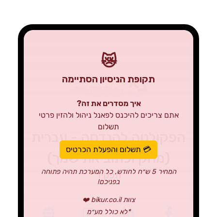
😿
תקופת הניסיון הסתיימה
איך מסדרים את זה?
אתם צריכים להיכנס לפאנל ניהול ולהזין פרטי
תשלום
הפקולטה להנדסה - עברית
💳 תשלום והפעלת הכרטיס
(מחק וכתוב את שמך)
המחיר 5 ש״ח לחודש, כל המערכת תהיה פתוחה
תפקיד
בפניכם!
צוות bikur.co.il ❤️
*לא כולל מע״מ