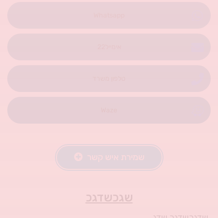
Whatsapp
אימייל22
טלפון משרד
Waze
שמירת איש קשר
שגכשדגכ
שדגכשדגכ שדג