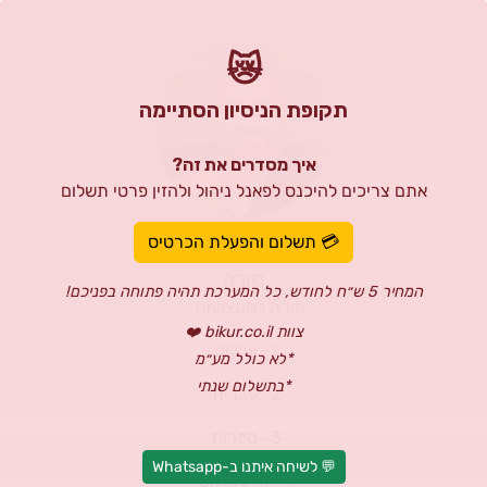
😿
תקופת הניסיון הסתיימה
איך מסדרים את זה?
אתם צריכים להיכנס לפאנל ניהול ולהזין פרטי תשלום
בושרה אלנאשף
💳 תשלום והפעלת הכרטיס
מורה
המחיר 5 ש״ח לחודש, כל המערכת תהיה פתוחה בפניכם!
מורה למקצועות :
צוות bikur.co.il ❤️
1- ערבית
*לא כולל מע״מ
*בתשלום שנתי
2- עברית
3- ספרות
💬 לשיחה איתנו ב-Whatsapp
4- הייטקלאס