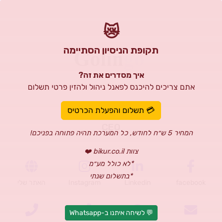
😿
תקופת הניסיון הסתיימה
איך מסדרים את זה?
אתם צריכים להיכנס לפאנל ניהול ולהזין פרטי תשלום
ITSHAK KFIR
💳 תשלום והפעלת הכרטיס
CEO
המחיר 5 ש״ח לחודש, כל המערכת תהיה פתוחה בפניכם!
צוות bikur.co.il ❤️
*לא כולל מע״מ
*בתשלום שנתי
facebook
Linkedin
Instagram
האתר שלי
💬 לשיחה איתנו ב-Whatsapp