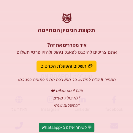
😿
תקופת הניסיון הסתיימה
איך מסדרים את זה?
אתם צריכים להיכנס לפאנל ניהול ולהזין פרטי תשלום
עינת וייסבורט
💳 תשלום והפעלת הכרטיס
מנכ"לית | ON BOARD
המחיר 5 ש״ח לחודש, כל המערכת תהיה פתוחה בפניכם!
צוות bikur.co.il ❤️
*לא כולל מע״מ
*בתשלום שנתי
facebook
Linkedin
Instagram
האתר שלי
💬 לשיחה איתנו ב-Whatsapp