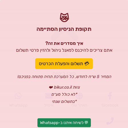
😿
תקופת הניסיון הסתיימה
איך מסדרים את זה?
אתם צריכים להיכנס לפאנל ניהול ולהזין פרטי תשלום
רון דברי
💳 תשלום והפעלת הכרטיס
סוכן ביטוח
המחיר 5 ש״ח לחודש, כל המערכת תהיה פתוחה בפניכם!
צוות bikur.co.il ❤️
*לא כולל מע״מ
*בתשלום שנתי
facebook
האתר שלי
אימייל
Whatsapp
💬 לשיחה איתנו ב-Whatsapp