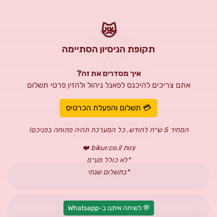
😿
תקופת הניסיון הסתיימה
איך מסדרים את זה?
אתם צריכים להיכנס לפאנל ניהול ולהזין פרטי תשלום
צביקה קליגר
💳 תשלום והפעלת הכרטיס
מטפל ומנחה להגשמה עצמית
המחיר 5 ש״ח לחודש, כל המערכת תהיה פתוחה בפניכם!
יחד במסע לאני הפנימי שלך
צוות bikur.co.il ❤️
*לא כולל מע״מ
*בתשלום שנתי
לאתר שלנו
💬 לשיחה איתנו ב-Whatsapp
לשליחת Whatsapp