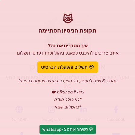
😿
תקופת הניסיון הסתיימה
איך מסדרים את זה?
אתם צריכים להיכנס לפאנל ניהול ולהזין פרטי תשלום
ארגון צורבא בארה\"ק
💳 תשלום והפעלת הכרטיס
שע\"י ישיבת \"תורת שלמה\" זוועהיל | לשותפות לחץ
המחיר 5 ש״ח לחודש, כל המערכת תהיה פתוחה בפניכם!
כאן
צוות bikur.co.il ❤️
*לא כולל מע״מ
*בתשלום שנתי
facebook
Linkedin
Instagram
האתר שלי
💬 לשיחה איתנו ב-Whatsapp