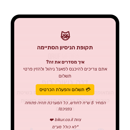
😿
תקופת הניסיון הסתיימה
איך מסדרים את זה?
אתם צריכים להיכנס לפאנל ניהול ולהזין פרטי
תשלום
דנה גשורי רוף
💳 תשלום והפעלת הכרטיס
הומאופתית קלאסית,מאבחנת אסנס בשיטת
קיורוף ומטפלת ברפואה תזונתית בשיטת
המחיר 5 ש״ח לחודש, כל המערכת תהיה פתוחה
הרמב"ם
בפניכם!
צוות bikur.co.il ❤️
*לא כולל מע״מ