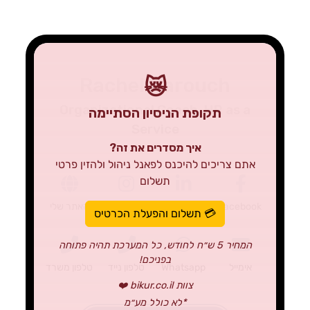
Rachel Barouch
😿
Organizational Coach, HR as a
תקופת הניסיון הסתיימה
Service
איך מסדרים את זה?
אתם צריכים להיכנס לפאנל ניהול ולהזין פרטי
תשלום
facebook
Linkedin
Instagram
האתר שלי
💳 תשלום והפעלת הכרטיס
המחיר 5 ש״ח לחודש, כל המערכת תהיה פתוחה
בפניכם!
אימייל
Whatsapp
טלפון נייד
טלפון משרד
צוות bikur.co.il ❤️
*לא כולל מע״מ