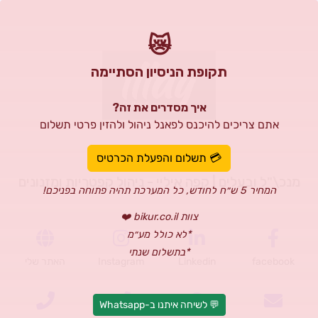
😿
תקופת הניסיון הסתיימה
איך מסדרים את זה?
אתם צריכים להיכנס לפאנל ניהול ולהזין פרטי תשלום
איליי נגר
💳 תשלום והפעלת הכרטיס
מנכ\"ל ובעלים | קפה איליי - ניהול קפטריות ומזנונים
המחיר 5 ש״ח לחודש, כל המערכת תהיה פתוחה בפניכם!
צוות bikur.co.il ❤️
*לא כולל מע״מ
*בתשלום שנתי
facebook
Linkedin
Instagram
האתר שלי
💬 לשיחה איתנו ב-Whatsapp