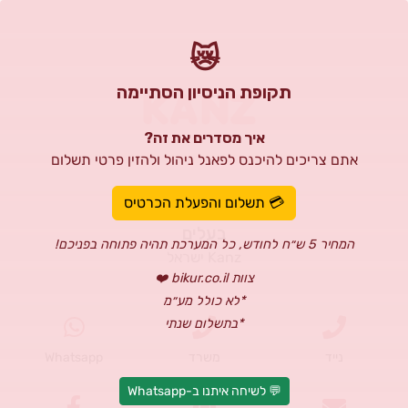
😿
תקופת הניסיון הסתיימה
איך מסדרים את זה?
אתם צריכים להיכנס לפאנל ניהול ולהזין פרטי תשלום
גרשון ויסמן
💳 תשלום והפעלת הכרטיס
בעלים
המחיר 5 ש״ח לחודש, כל המערכת תהיה פתוחה בפניכם!
Kanz ישראל
צוות bikur.co.il ❤️
*לא כולל מע״מ
*בתשלום שנתי
נייד
משרד
Whatsapp
💬 לשיחה איתנו ב-Whatsapp