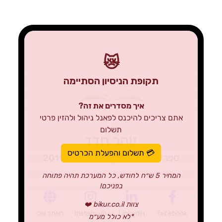
😿
תקופת הניסיון הסתיימה
איך מסדרים את זה?
אתם צריכים להיכנס לפאנל ניהול ולהזין פרטי
תשלום
זוהר חדד
💳 תשלום והפעלת הכרטיס
ספרי לימוד חריש | ע.מ. 201115961
המחיר 5 ש״ח לחודש, כל המערכת תהיה פתוחה
בפניכם!
צוות bikur.co.il ❤️
facebook
Linkedin
Instagram
האתר שלי
*לא כולל מע״מ