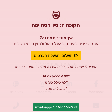
😿
תקופת הניסיון הסתיימה
איך מסדרים את זה?
אתם צריכים להיכנס לפאנל ניהול ולהזין פרטי תשלום
אביבית אביטל
💳 תשלום והפעלת הכרטיס
מנהלת לשכת מנכ\"ל
המחיר 5 ש״ח לחודש, כל המערכת תהיה פתוחה בפניכם!
צוות bikur.co.il ❤️
*לא כולל מע״מ
*בתשלום שנתי
facebook
Linkedin
Instagram
האתר שלי
💬 לשיחה איתנו ב-Whatsapp