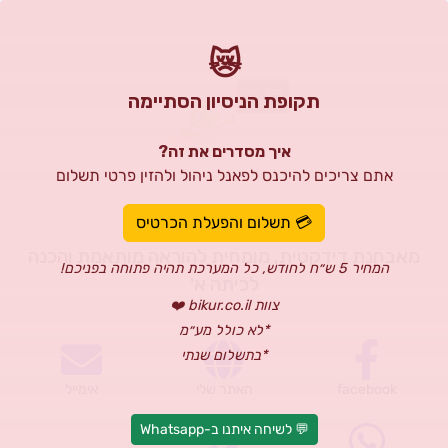
😿
תקופת הניסיון הסתיימה
איך מסדרים את זה?
אתם צריכים להיכנס לפאנל ניהול ולהזין פרטי תשלום
שרון וייסמן
💳 תשלום והפעלת הכרטיס
מאבחנת דידקטית, מומחית להוראה מותאמת והכנה
המחיר 5 ש״ח לחודש, כל המערכת תהיה פתוחה בפניכם!
לכיתה א'
צוות bikur.co.il ❤️
*לא כולל מע״מ
*בתשלום שנתי
facebook
האתר שלי
אימייל
💬 לשיחה איתנו ב-Whatsapp