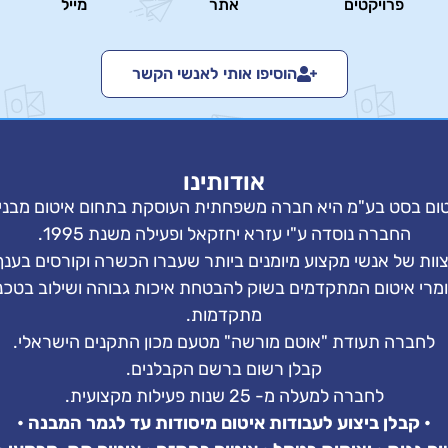
פרויקטים
אתר
מייל
הוסיפו אותי לאנשי הקשר
אודותינו
ום בסט בע"מ היא חברה משפחתית העוסקת בתחום איטום מבני
החברה נוסדה ע"י עזרא יחזקאל ופעילה משנת 1995.
ות של אנשי מקצוע מיומנים ביותר שעברו הכשרה וקורסים בענף 
מרי איטום המתקדמים בשוק להבטחת איכות גבוהה ושילוב בטכנול
מתקדמות.
לחברה תעודת "אוטם מורשה" מטעם מכון התקנים הישראלי.
קבלן רשום ברשם הקבלנים.
לחברה למעלה מ- 25 שנות פעילות מקצועית.
• קבלן ביצוע לעבודות איטום מיסודות עד לגמר המבנה •