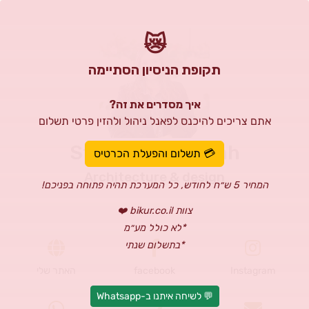
😿
תקופת הניסיון הסתיימה
איך מסדרים את זה?
אתם צריכים להיכנס לפאנל ניהול ולהזין פרטי תשלום
Studio Miri Dahah
💳 תשלום והפעלת הכרטיס
Architecture & design
המחיר 5 ש״ח לחודש, כל המערכת תהיה פתוחה בפניכם!
צוות bikur.co.il ❤️
*לא כולל מע״מ
*בתשלום שנתי
Instagram
facebook
האתר שלי
💬 לשיחה איתנו ב-Whatsapp