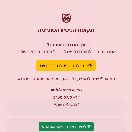
😿
תקופת הניסיון הסתיימה
איך מסדרים את זה?
אתם צריכים להיכנס לפאנל ניהול ולהזין פרטי תשלום
עו"ד לירון אבלי
💳 תשלום והפעלת הכרטיס
בעלים | מחלקה
המחיר 5 ש״ח לחודש, כל המערכת תהיה פתוחה בפניכם!
שדגכ שדגכשדגכ
צוות bikur.co.il ❤️
*לא כולל מע״מ
*בתשלום שנתי
facebook
💬 לשיחה איתנו ב-Whatsapp
Linkedin