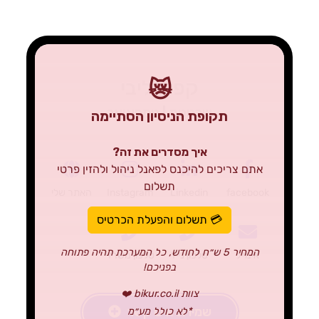
קפלן ליבי
😿
שרטטת | טמפאואר
תקופת הניסיון הסתיימה
איך מסדרים את זה?
אתם צריכים להיכנס לפאנל ניהול ולהזין פרטי
תשלום
facebook
Linkedin
Instagram
האתר שלי
💳 תשלום והפעלת הכרטיס
המחיר 5 ש״ח לחודש, כל המערכת תהיה פתוחה
אימייל
טלפון נייד
טלפון משרד
בפניכם!
צוות bikur.co.il ❤️
שמירת איש קשר
*לא כולל מע״מ