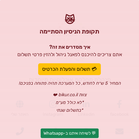
😿
תקופת הניסיון הסתיימה
איך מסדרים את זה?
אתם צריכים להיכנס לפאנל ניהול ולהזין פרטי תשלום
אדוה כהן
💳 תשלום והפעלת הכרטיס
מנהלת מחלקת אוכלוסיות מיוחדות
המחיר 5 ש״ח לחודש, כל המערכת תהיה פתוחה בפניכם!
צוות bikur.co.il ❤️
*לא כולל מע״מ
*בתשלום שנתי
facebook
Linkedin
Instagram
האתר שלי
💬 לשיחה איתנו ב-Whatsapp