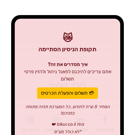
😿
תקופת הניסיון הסתיימה
איך מסדרים את זה?
אתם צריכים להיכנס לפאנל ניהול ולהזין פרטי
תשלום
לילך קוסוב
💳 תשלום והפעלת הכרטיס
מנהלת חשבונות
המחיר 5 ש״ח לחודש, כל המערכת תהיה פתוחה
בפניכם!
צוות bikur.co.il ❤️
facebook
Linkedin
Instagram
האתר שלי
*לא כולל מע״מ