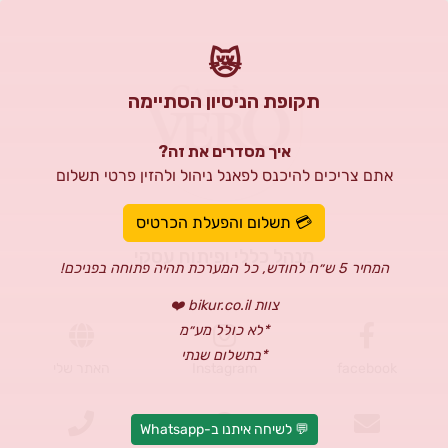
😿
תקופת הניסיון הסתיימה
איך מסדרים את זה?
אתם צריכים להיכנס לפאנל ניהול ולהזין פרטי תשלום
מתא עלאא
💳 תשלום והפעלת הכרטיס
מנהל כללי ופיתוח עסקי
המחיר 5 ש״ח לחודש, כל המערכת תהיה פתוחה בפניכם!
צוות bikur.co.il ❤️
*לא כולל מע״מ
*בתשלום שנתי
facebook
Instagram
האתר שלי
💬 לשיחה איתנו ב-Whatsapp