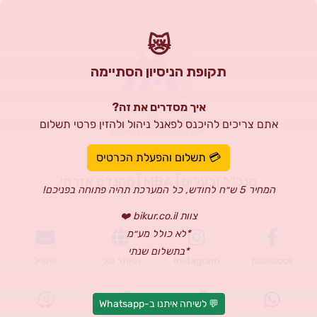
😿
תקופת הניסיון הסתיימה
איך מסדרים את זה?
אתם צריכים להיכנס לפאנל ניהול ולהזין פרטי תשלום
משה בנאבו
💳 תשלום והפעלת הכרטיס
מנכ"ל ובעלים | MBA | מהנדס אזרחי
המחיר 5 ש״ח לחודש, כל המערכת תהיה פתוחה בפניכם!
צוות bikur.co.il ❤️
*לא כולל מע״מ
*בתשלום שנתי
facebook
Instagram
האתר שלי
אימייל
💬 לשיחה איתנו ב-Whatsapp