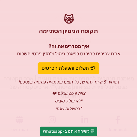
😿
תקופת הניסיון הסתיימה
איך מסדרים את זה?
אתם צריכים להיכנס לפאנל ניהול ולהזין פרטי תשלום
סתיו ברק
💳 תשלום והפעלת הכרטיס
מאמנת מנטלית להתפתחות אישית וזוגית | ארכיטקטורה
המחיר 5 ש״ח לחודש, כל המערכת תהיה פתוחה בפניכם!
מנטלית ליצירת מציאות|שיטת \"הארכיטקטורה של
צוות bikur.co.il ❤️
האהבה\"
*לא כולל מע״מ
*בתשלום שנתי
facebook
Linkedin
Instagram
האתר שלי
💬 לשיחה איתנו ב-Whatsapp