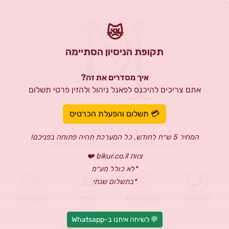
😿
תקופת הניסיון הסתיימה
איך מסדרים את זה?
אתם צריכים להיכנס לפאנל ניהול ולהזין פרטי תשלום
מופיד דבאח
💳 תשלום והפעלת הכרטיס
רואה חשבון
המחיר 5 ש״ח לחודש, כל המערכת תהיה פתוחה בפניכם!
- רואה חשבון בעל ראייה כלכלית רחבה -
צוות bikur.co.il ❤️
*לא כולל מע״מ
*בתשלום שנתי
טלפון נייד
Whatsapp
אימייל
Instagram
💬 לשיחה איתנו ב-Whatsapp