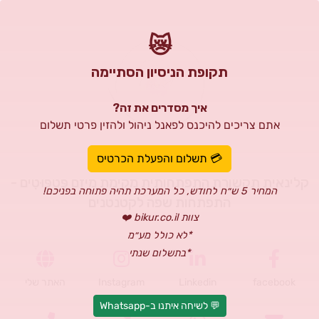
😿
תקופת הניסיון הסתיימה
איך מסדרים את זה?
אתם צריכים להיכנס לפאנל ניהול ולהזין פרטי תשלום
נטלי יוכפז
💳 תשלום והפעלת הכרטיס
קלינאית תקשורת התפתחותית מקימת מיזם פִּטְפּוּטִים -
המחיר 5 ש״ח לחודש, כל המערכת תהיה פתוחה בפניכם!
התפתחות שפה לקטנטנים
צוות bikur.co.il ❤️
*לא כולל מע״מ
*בתשלום שנתי
facebook
Linkedin
Instagram
האתר שלי
💬 לשיחה איתנו ב-Whatsapp