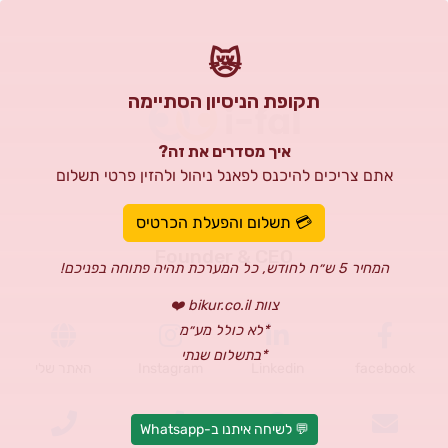
😿
תקופת הניסיון הסתיימה
איך מסדרים את זה?
אתם צריכים להיכנס לפאנל ניהול ולהזין פרטי תשלום
Yoni Cohen
💳 תשלום והפעלת הכרטיס
Founder & CEO
המחיר 5 ש״ח לחודש, כל המערכת תהיה פתוחה בפניכם!
צוות bikur.co.il ❤️
*לא כולל מע״מ
*בתשלום שנתי
facebook
Linkedin
Instagram
האתר שלי
💬 לשיחה איתנו ב-Whatsapp