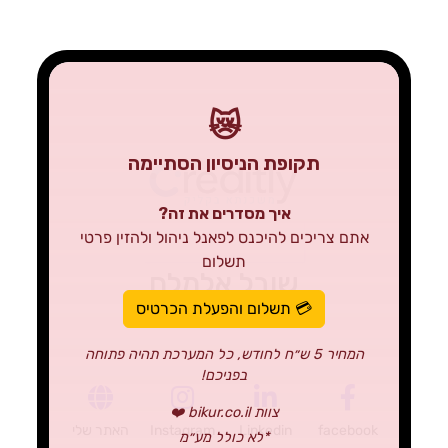
😿
תקופת הניסיון הסתיימה
איך מסדרים את זה?
אתם צריכים להיכנס לפאנל ניהול ולהזין פרטי
תשלום
שובל אלמלח
💳 תשלום והפעלת הכרטיס
יועץ משכנתאות
המחיר 5 ש״ח לחודש, כל המערכת תהיה פתוחה
בפניכם!
צוות bikur.co.il ❤️
facebook
Linkedin
Instagram
האתר שלי
*לא כולל מע״מ