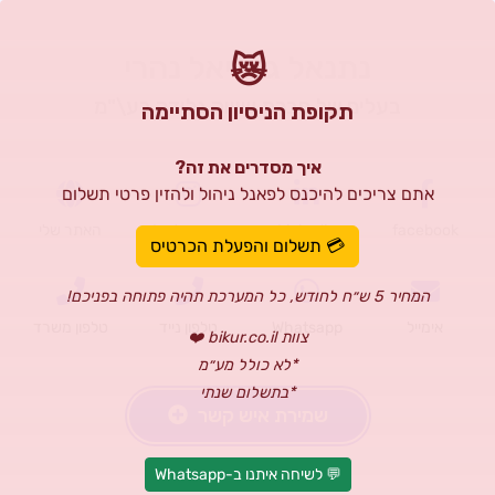
נתנאל גבריאל נהרי
😿
בעלים של חברת שיווק גלידה בע\"מ
תקופת הניסיון הסתיימה
איך מסדרים את זה?
אתם צריכים להיכנס לפאנל ניהול ולהזין פרטי תשלום
facebook
Linkedin
Instagram
האתר שלי
💳 תשלום והפעלת הכרטיס
המחיר 5 ש״ח לחודש, כל המערכת תהיה פתוחה בפניכם!
אימייל
Whatsapp
טלפון נייד
טלפון משרד
צוות bikur.co.il ❤️
*לא כולל מע״מ
*בתשלום שנתי
שמירת איש קשר
💬 לשיחה איתנו ב-Whatsapp