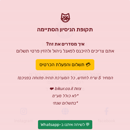
😿
תקופת הניסיון הסתיימה
איך מסדרים את זה?
אתם צריכים להיכנס לפאנל ניהול ולהזין פרטי תשלום
רון קרני
💳 תשלום והפעלת הכרטיס
מנהל מכירות| מורגן קפיטל בע"מ
המחיר 5 ש״ח לחודש, כל המערכת תהיה פתוחה בפניכם!
רכבי עבודה חדשים:
צוות bikur.co.il ❤️
מרצדס , פיאט , פורד
*לא כולל מע״מ
*בתשלום שנתי
facebook
האתר שלי
Instagram
💬 לשיחה איתנו ב-Whatsapp