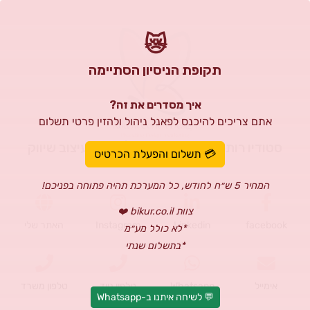
😿
תקופת הניסיון הסתיימה
איך מסדרים את זה?
אתם צריכים להיכנס לפאנל ניהול ולהזין פרטי תשלום
סטודיו רותם כהן לעיצוב גרפי | מיתוג עיצוב שיווק
💳 תשלום והפעלת הכרטיס
המחיר 5 ש״ח לחודש, כל המערכת תהיה פתוחה בפניכם!
צוות bikur.co.il ❤️
facebook
Linkedin
Instagram
האתר שלי
*לא כולל מע״מ
*בתשלום שנתי
אימייל
Whatsapp
טלפון נייד
טלפון משרד
💬 לשיחה איתנו ב-Whatsapp