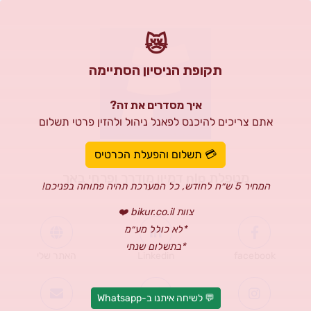
😿
תקופת הניסיון הסתיימה
איך מסדרים את זה?
אתם צריכים להיכנס לפאנל ניהול ולהזין פרטי תשלום
שילת שמחון
💳 תשלום והפעלת הכרטיס
מטפלת nlp דמיון מודרך ופרחי באך
המחיר 5 ש״ח לחודש, כל המערכת תהיה פתוחה בפניכם!
צוות bikur.co.il ❤️
*לא כולל מע״מ
*בתשלום שנתי
facebook
Linkedin
האתר שלי
💬 לשיחה איתנו ב-Whatsapp