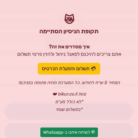
😿
תקופת הניסיון הסתיימה
איך מסדרים את זה?
אתם צריכים להיכנס לפאנל ניהול ולהזין פרטי תשלום
שקלים מיכאל
💳 תשלום והפעלת הכרטיס
בעלים | מחלקה
המחיר 5 ש״ח לחודש, כל המערכת תהיה פתוחה בפניכם!
שדגכ שדגכשדגכ
צוות bikur.co.il ❤️
*לא כולל מע״מ
*בתשלום שנתי
facebook
Instagram
💬 לשיחה איתנו ב-Whatsapp