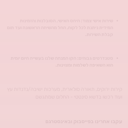
שירות אישי צמוד: היחס האישי, הסובלנות והזמינות
המידית ניתנת לכל לקוח, החל מהשיחה הראשונה ועד תום
קבלת השירות.
סטנדרטים גבוהים: הקו המנחה שלנו בעשייה היום יומית
הוא השאיפה לשלמות ומצוינות.
קירות ירוקים, תאורה סולארית, מערכות ישיבה/נדנדות עץ
ועוד רכשו בדשא סינטטי - החלום שמתגשם
עקבו אחרינו בפייסבוק ובאינסטרגם