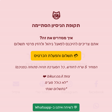
😿
תקופת הניסיון הסתיימה
איך מסדרים את זה?
אתם צריכים להיכנס לפאנל ניהול ולהזין פרטי תשלום
לובה בינדר לוי מלאך
💳 תשלום והפעלת הכרטיס
אדמיניסטרציה והנהלת חשבונות
המחיר 5 ש״ח לחודש, כל המערכת תהיה פתוחה בפניכם!
צוות bikur.co.il ❤️
*לא כולל מע״מ
*בתשלום שנתי
facebook
Instagram
האתר שלי
אימייל
💬 לשיחה איתנו ב-Whatsapp