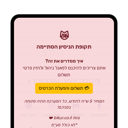
😿
תקופת הניסיון הסתיימה
איך מסדרים את זה?
אתם צריכים להיכנס לפאנל ניהול ולהזין פרטי
תשלום
דיקלה פרץ, עורכת דין
💳 תשלום והפעלת הכרטיס
המחיר 5 ש״ח לחודש, כל המערכת תהיה פתוחה
בפניכם!
facebook
Linkedin
Instagram
האתר שלי
צוות bikur.co.il ❤️
*לא כולל מע״מ