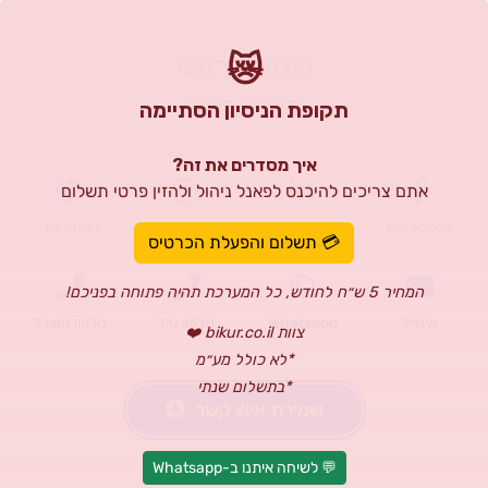
שחר ברושי
😿
מתכנת ראשי
תקופת הניסיון הסתיימה
איך מסדרים את זה?
אתם צריכים להיכנס לפאנל ניהול ולהזין פרטי תשלום
facebook
Linkedin
Instagram
האתר שלי
💳 תשלום והפעלת הכרטיס
המחיר 5 ש״ח לחודש, כל המערכת תהיה פתוחה בפניכם!
אימייל
Whatsapp
טלפון נייד
טלפון משרד
צוות bikur.co.il ❤️
*לא כולל מע״מ
*בתשלום שנתי
שמירת איש קשר
💬 לשיחה איתנו ב-Whatsapp