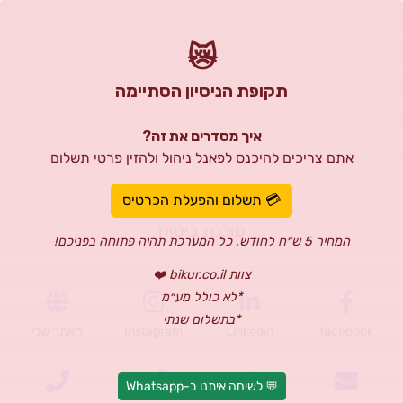
😿
תקופת הניסיון הסתיימה
איך מסדרים את זה?
אתם צריכים להיכנס לפאנל ניהול ולהזין פרטי תשלום
דורין מזרחי
💳 תשלום והפעלת הכרטיס
סוכנת ביטוח
המחיר 5 ש״ח לחודש, כל המערכת תהיה פתוחה בפניכם!
צוות bikur.co.il ❤️
*לא כולל מע״מ
*בתשלום שנתי
facebook
Linkedin
Instagram
האתר שלי
💬 לשיחה איתנו ב-Whatsapp