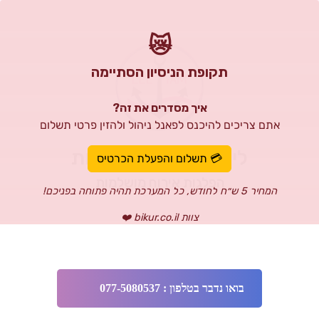
😿
תקופת הניסיון הסתיימה
איך מסדרים את זה?
ים להיכנס לפאנל ניהול ולהזין פרטי תשלום
י-ים השכרת יאכטות
💳 תשלום והפעלת הכרטיס
הפלגות אירוח מושלמות
צוות bikur.co.il ❤️
*לא כולל מע״מ
*בתשלום שנתי
ואו נדבר בטלפון : 077-5080537
💬 לשיחה איתנו ב-Whatsapp