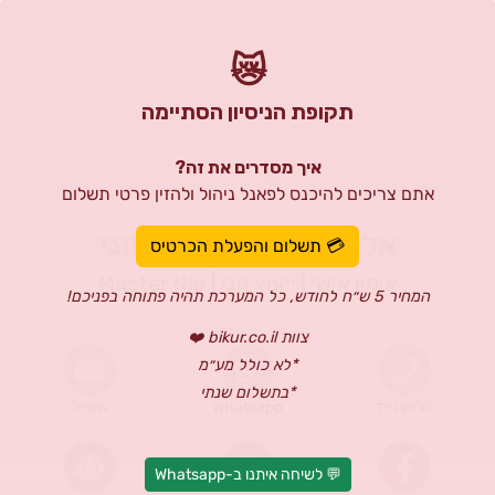
😿
תקופת הניסיון הסתיימה
איך מסדרים את זה?
אתם צריכים להיכנס לפאנל ניהול ולהזין פרטי תשלום
אלינור - אימון אישי וזוגי
💳 תשלום והפעלת הכרטיס
אימון אישי | ייעוץ זוגי | Master Nlp
המחיר 5 ש״ח לחודש, כל המערכת תהיה פתוחה בפניכם!
צוות bikur.co.il ❤️
*לא כולל מע״מ
*בתשלום שנתי
טלפון נייד
Whatsapp
אימייל
💬 לשיחה איתנו ב-Whatsapp